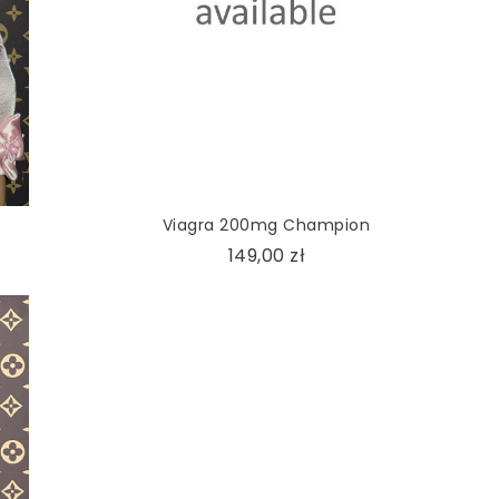
Viagra 200mg Champion
Cena
149,00 zł