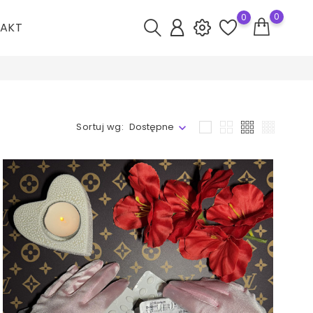
0
0
AKT
Sortuj wg:
Dostępne