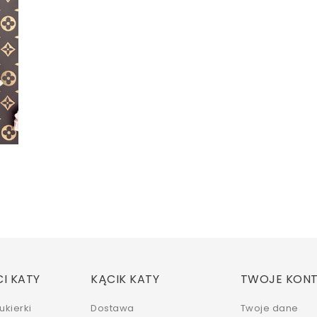
I KATY
KĄCIK KATY
TWOJE KON
ukierki
Dostawa
Twoje dane