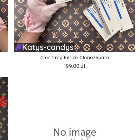
Clon 2mg Benzo Clonazepam
Cena
199,00 zł