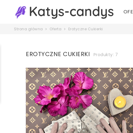
OF
Strona główna
Oferta
Erotyczne Cukierki
EROTYCZNE CUKIERKI
Produkty: 7